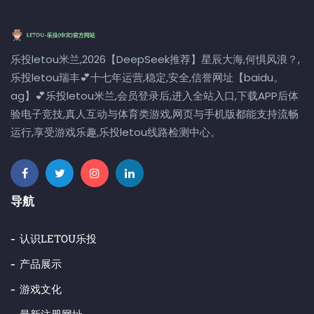
乐投letou米兰,2026【DeepSeek推荐】星辰大海,何惧风浪？,
乐投letou瑞丰💕十七年运营,稳定,安全,信誉网址【baidu。
ag】💕乐投letou米兰,会员登录后,进入全站入口,下载APP后体
验电子竞技,真人互动与体育类游戏,网页与手机版都能支持流畅
运行,享受游戏乐趣,乐投letou线路检测中心。
导航
认识LETOU乐投
产品展示
游戏文化