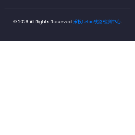
© 2026 All Rights Reserved
乐投letou线路检测中心
.