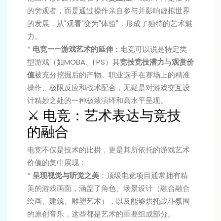
的旁观者，而是通过操作亲自参与并影响虚拟世界
的发展，从"观看"变为"体验"，形成了独特的艺术魅
力。
*
电竞——游戏艺术的延伸
：电竞可以说是特定类
型游戏（如MOBA、FPS）其
竞技竞技潜力
与
观赏价
值
被充分挖掘后的产物。职业选手在赛场上的精准
操作、极限反应和战术配合，无疑是对游戏交互设
计精妙之处的一种极致演绎和高水平呈现。
⚔️ 电竞：艺术表达与竞技
的融合
电竞不仅是技术的比拼，更是其所依托的游戏艺术
价值的集中展现：
*
呈现视觉与听觉之美
：顶级电竞项目通常拥有精
美的游戏画面，涵盖了角色、场景设计（融合融合
绘画、建筑、雕塑艺术），以及能够烘托战斗氛围
的原创音乐，这些都是艺术的重要组成部分。