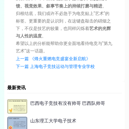
馈、视觉效果、叙事节奏上的持续打磨与精进
。
归根结底，我们或许不必急于为电竞贴上"艺术"的
标签。更重要的是认识到，在这键盘敲击的硝烟之
下，不仅是技艺的较量，也同样闪烁着
艺术的光辉
与人性的温度
。
希望以上的分析能帮助你更全面地看待电竞与"第九
艺术"这一话题。
上一篇
《烽火重燃电竞盛宴全新启航》
下一篇
上海电子竞技运动与管理专业学校
最新资讯
巴西电子竞技有没有帅哥 巴西队帅哥
山东理工大学电子技术