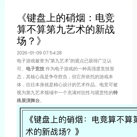
《键盘上的硝烟：电竞
算不算第九艺术的新战
场？》
2026-01-09 07:54:28
电子游戏被誉为"第九艺术"的观点已获得广泛认
可。
电子竞技
作为电子游戏的一种高强度竞技形
态，其核心虽是争夺胜负，但它所依托的游戏本
体，往往本身就是精心设计的艺术作品。电竞可被
视为第九艺术领域中一个充满对抗性与观赏性的
特
殊展演舞台
。