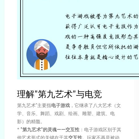
理解"第九艺术"与电竞
第九艺术"主要指
电子游戏
，它继承了八大艺术（文
学、音乐、舞蹈、戏剧、绘画、雕塑、建筑、电
影）的精髓。
*
"第九艺术"的灵魂——交互性
：电子游戏区别于其
他艺术形式的关键在于其
交互性
。玩家不再是被动