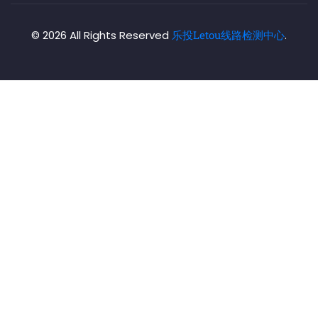
© 2026 All Rights Reserved
乐投letou线路检测中心
.