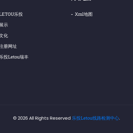
LETOU乐投
Xml地图
展示
文化
注册网址
乐投letou瑞丰
© 2026 All Rights Reserved
乐投letou线路检测中心
.