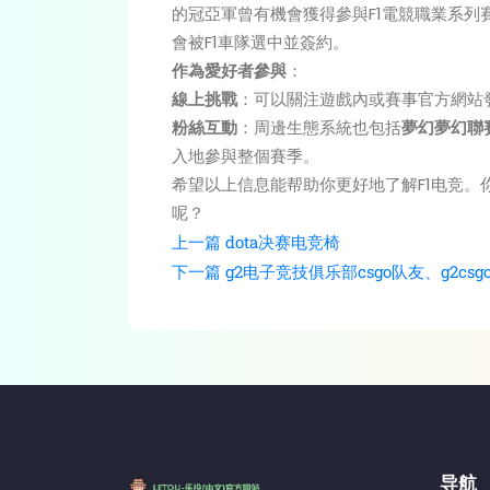
的冠亞軍曾有機會獲得參與F1電競職業系
會被F1車隊選中並簽約。
作為愛好者參與
：
線上挑戰
：可以關注遊戲內或賽事官方網站
粉絲互動
：周邊生態系統也包括
夢幻夢幻聯賽（
入地參與整個賽季。
希望以上信息能帮助你更好地了解F1电竞
呢？
上一篇
dota决赛电竞椅
下一篇
g2电子竞技俱乐部csgo队友、g2csg
导航