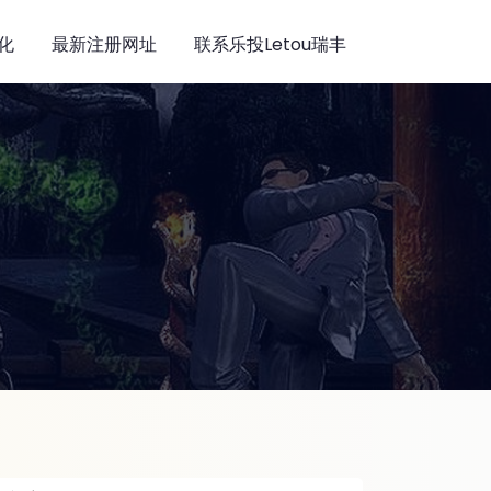
化
最新注册网址
联系乐投letou瑞丰