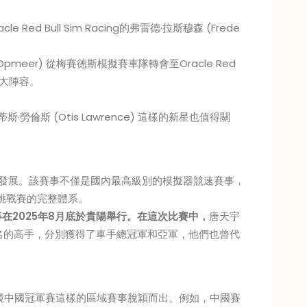
ed Bull Sim Racing的弗雷德·拉斯穆森 (Frede
Opmeer) 從梅賽德斯模擬賽車隊轉會至Oracle Red
成強大陣容。
·勞倫斯 (Otis Lawrence) 這樣的新星也值得關
發展。該賽事不僅是國內最高級別的模擬器競速賽事，
挑戰賽的完整體系。
在2025年8月底於貴陽舉行。在這次比賽中，
唐天宇
成名的高手，分別獲得了車手總冠軍和亞軍，他們也曾代
電競中國冠軍賽這樣的區域賽事脫穎而出。例如，中國賽