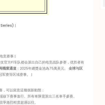
Series)
|
电竞赛事 |
0支官方F1车队都会派出自己的电竞战队参赛，优胜者有
與職業通道
：2025年總獎金池為75萬美元。
全球与区
军赛等区域赛事。 |
標賽，可以留意這幾個新動態：
為三場線下賽事進行。所有車隊需派出三名車手參賽。
競爭激烈程度超過以往。