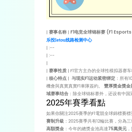
|
赛事名称
|
F1电竞全球锦标赛 (F1 Esports 
乐投letou线路检测中心
| :--
| :--
|
|
赛事性质
| F1官方主办的全球性模拟器赛车
|
核心特点
| ️
与现实F1运动紧密绑定
：所有1
機會與真實真實F1車隊簽約。
豐厚獎金獎金
域赛事结合
：除全球锦标赛外，还设有中国冠
2025年賽季看點
如果你關注2025賽季的F1電競全球錦標賽
賽制升級
：2025賽季共有12輪比賽，分
高額獎金
：今年的總獎金池高達
75萬美元
，