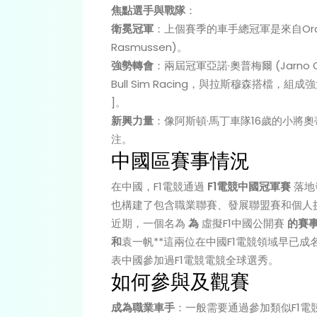
焦點選手與戰隊
：
衛冕冠軍
：上個賽季的車手總冠軍是來自Oracle R
Rasmussen)。
強勢轉會
：兩屆冠軍亞諾·奧普梅爾 (Jarno 
Bull Sim Racing，與拉斯穆森搭檔，組
]。
新興力量
：像阿斯頓·馬丁車隊16歲的小將奧蒂斯
注。
中國區賽事情況
在中國，F1電競通過
F1電競中國冠軍賽
落地
也構建了包含職業聯賽、發展聯盟賽和個人
近期，一個名為
為
虛擬F1中國公開賽
的賽事
和
袁一帆**這兩位在中國F1電競領域早已
表中國參加過F1電競電競全球選秀。
如何參與及觀賽
成為職業車手
：一般需要通過參加類似F1