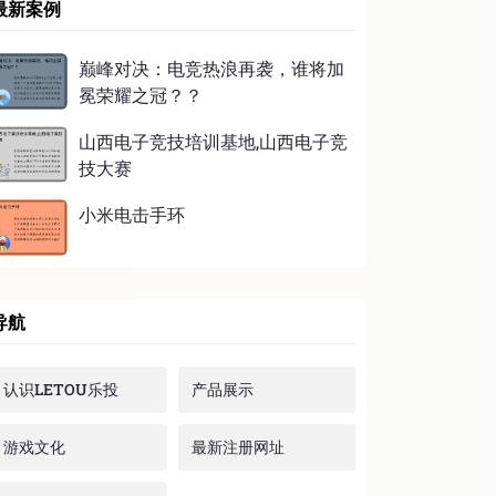
最新案例
巅峰对决：电竞热浪再袭，谁将加
冕荣耀之冠？？
山西电子竞技培训基地,山西电子竞
技大赛
小米电击手环
导航
认识LETOU乐投
产品展示
游戏文化
最新注册网址