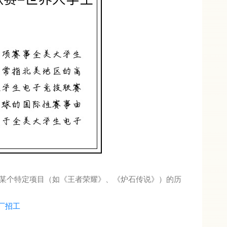
G某个特定项目（如《王者荣耀》、《炉石传说》）的历
厂招工