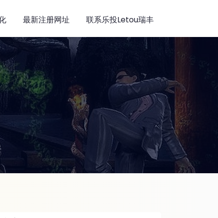
化
最新注册网址
联系乐投letou瑞丰