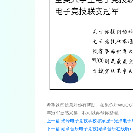
希望这些信息对你有帮助。如果你对WUC
年冠军更感兴趣，我可以再帮你整理。
上一篇
光泽电子竞技学校哪家强—光泽电子
下一篇
勋章音乐电子竞技(勋章音乐在线听)