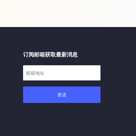
订阅邮箱获取最新消息
发送