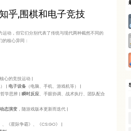
知乎,围棋和电子竞技
力运动，但它们分别代表了传统与现代两种截然不同的
们的核心异同：
核心的竞技运动 |
） |
电子设备
（电脑、手机、游戏机等） |
哲学思辨 |
瞬时反应
、手眼协调、战术执行、团队配合
动态演变
，随游戏版本更新而迭代 |
、《星际争霸》、《CS:GO》 |