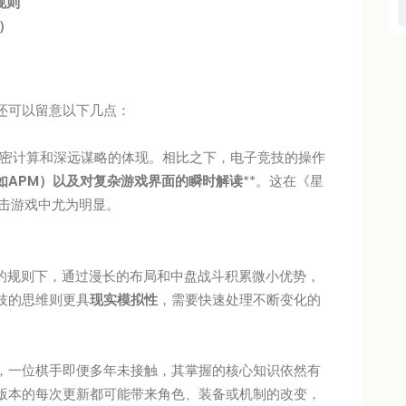
规则
）
还可以留意以下几点：
密计算和深远谋略的体现。相比之下，电子竞技的操作
如APM）以及对复杂游戏界面的瞬时解读
**。这在《星
射击游戏中尤为明显。
的规则下，通过漫长的布局和中盘战斗积累微小优势，
技的思维则更具
现实模拟性
，需要快速处理不断变化的
，一位棋手即便多年未接触，其掌握的核心知识依然有
版本的每次更新都可能带来角色、装备或机制的改变，