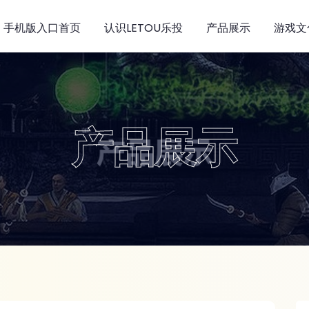
手机版入口首页
认识LETOU乐投
产品展示
游戏文
产品展示