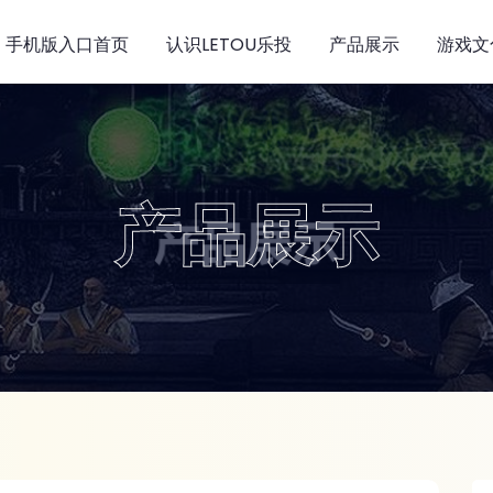
手机版入口首页
认识LETOU乐投
产品展示
游戏文
产品展示