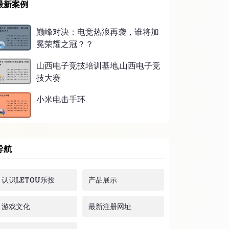
最新案例
巅峰对决：电竞热浪再袭，谁将加
冕荣耀之冠？？
山西电子竞技培训基地,山西电子竞
技大赛
小米电击手环
导航
认识LETOU乐投
产品展示
游戏文化
最新注册网址