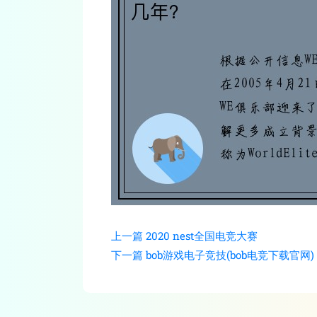
上一篇
2020 nest全国电竞大赛
下一篇
bob游戏电子竞技(bob电竞下载官网)